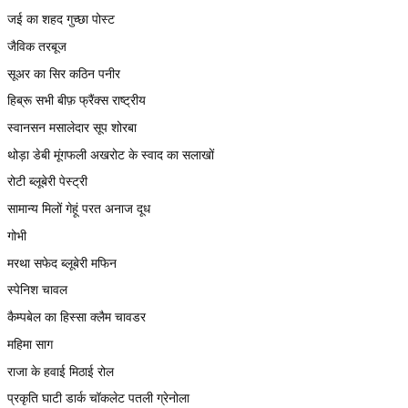
जई का शहद गुच्छा पोस्ट
जैविक तरबूज
सूअर का सिर कठिन पनीर
हिब्रू सभी बीफ़ फ्रैंक्स राष्ट्रीय
स्वानसन मसालेदार सूप शोरबा
थोड़ा डेबी मूंगफली अखरोट के स्वाद का सलाखों
रोटी ब्लूबेरी पेस्ट्री
सामान्य मिलों गेहूं परत अनाज दूध
गोभी
मरथा सफेद ब्लूबेरी मफिन
स्पेनिश चावल
कैम्पबेल का हिस्सा क्लैम चावडर
महिमा साग
राजा के हवाई मिठाई रोल
प्रकृति घाटी डार्क चॉकलेट पतली ग्रेनोला