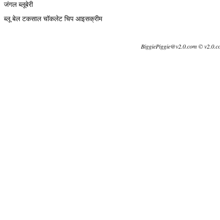
जंगल ब्लूबेरी
ब्लू बेल टकसाल चॉकलेट चिप आइसक्रीम
BiggiePiggie@v2.0.com © v2.0.c