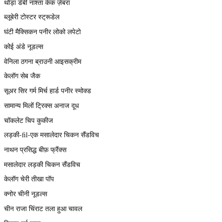
थोड़ा डेबी नाश्ता केक ज़ेबरा
ब्लूबेरी टोस्टर स्ट्रूडेल
घंटी मैक्सिकन पनीर लोको लपेटो
कोई अंडे नूडल्स
वेनिला ठगना ब्राउनी आइसक्रीम
केलॉग सेब जैक
सूअर सिर गर्म मिर्च हार्ड पनीर स्मोक्ड
सामान्य मिलों ट्रिक्स अनाज दूध
चॉकलेट चिप कुकीज
लड़की-fil-एक मसालेदार चिकन सैंडविच
नाथन प्रसिद्ध बीफ़ फ्रैंक्स
मसालेदार लड़की चिकन सैंडविच
केलॉग चेरी तीखा पॉप
क्नोर चीनी नूडल्स
चीन राजा चिंराट तला हुआ चावल