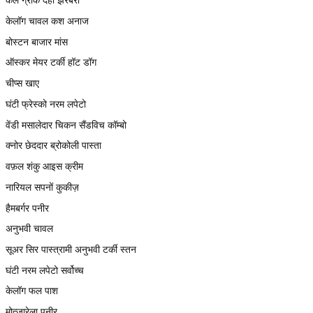
केलॉग चावल कश अनाज
बोस्टन बाजार मांस
ऑस्कर मेयर टर्की हॉट डॉग
चीप्स खाए
घंटी फ्रेस्को नरम लपेटो
वेंडी मसालेदार चिकन सैंडविच कॉम्बो
क्नोर छेददार ब्रोकोली पास्ता
वफ़ल शंकु आइस क्रीम
नारियल सपनों कुकीज़
हैमबर्गर पनीर
अनुभवी चावल
सूअर सिर पास्त्रामी अनुभवी टर्की स्तन
घंटी नरम लपेटो सर्वोच्च
केलॉग फल पाश
मोत्ज़ारेला पनीर