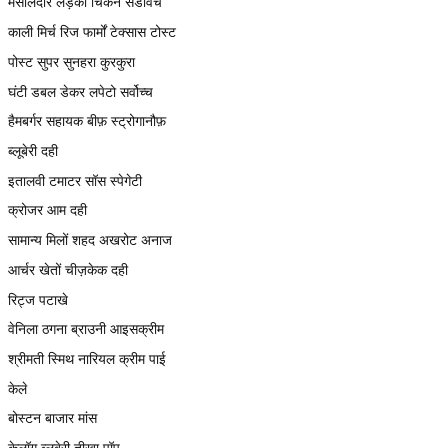
मसालेदार लड़की चिकन सैंडविच
काली मिर्च रिज फार्मों टेक्सास टोस्ट
पोस्ट सुपर सुनहरा कुरकुरा
घंटी डबल डेकर लपेटो सर्वोच्च
हैमबर्गर सहायक बीफ़ स्ट्रोगानौफ़
ब्लूबेरी दही
इतालवी टमाटर सॉस स्पेगेटी
क्रोजर आम दही
सामान्य मिलों शहद अखरोट अनाज
आर्चर खेतों चीज़केक दही
रिट्ज पटाखे
वेनिला ठगना ब्राउनी आइसक्रीम
श्रीमती स्मिथ नारियल क्रीम पाई
केले
बोस्टन बाजार मांस
केलॉग ब्लूबेरी तीखा पॉप