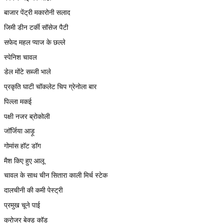
बाजार पेंट्री मकारोनी सलाद
जिमी डीन टर्की सॉसेज पैटी
सफेद महल प्याज के छल्ले
स्पेनिश चावल
डेल मोंटे सब्जी भाले
प्रकृति घाटी चॉकलेट चिप ग्रेनोला बार
पिल्ला मकई
पक्षी नजर ब्रोकोली
जॉर्जिया आड़ू
गोमांस हॉट डॉग
मैश किए हुए आलू
चावल के साथ चीन सितारा काली मिर्च स्टेक
दालचीनी की कमी पेस्ट्री
प्रमुख चूने पाई
क्रोजर बेक्ड कॉड