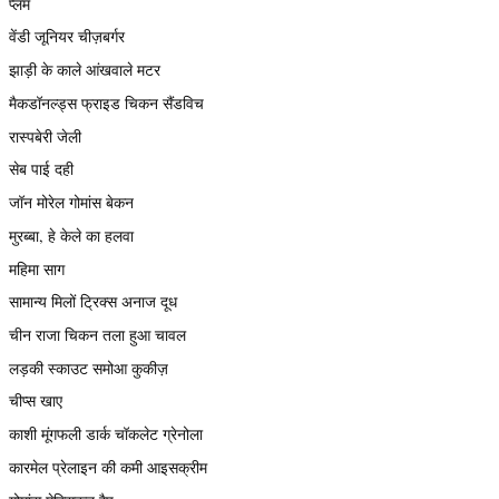
प्लम
वेंडी जूनियर चीज़बर्गर
झाड़ी के काले आंखवाले मटर
मैकडॉनल्ड्स फ्राइड चिकन सैंडविच
रास्पबेरी जेली
सेब पाई दही
जॉन मोरेल गोमांस बेकन
मुरब्बा, हे केले का हलवा
महिमा साग
सामान्य मिलों ट्रिक्स अनाज दूध
चीन राजा चिकन तला हुआ चावल
लड़की स्काउट समोआ कुकीज़
चीप्स खाए
काशी मूंगफली डार्क चॉकलेट ग्रेनोला
कारमेल प्रेलाइन की कमी आइसक्रीम