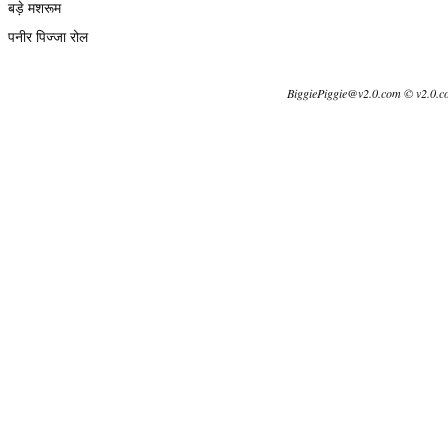
बड़े मशरूम
पनीर पिज्जा रोल
BiggiePiggie@v2.0.com © v2.0.c