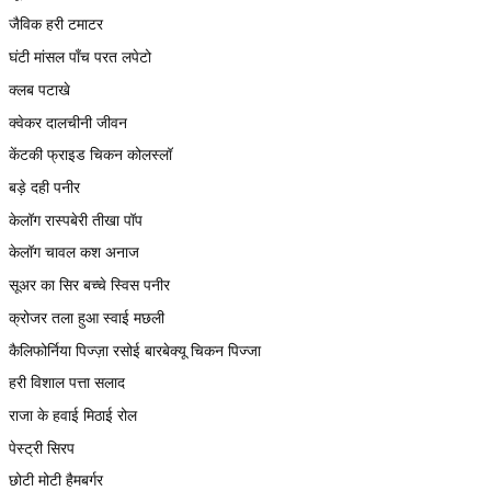
जैविक हरी टमाटर
घंटी मांसल पाँच परत लपेटो
क्लब पटाखे
क्वेकर दालचीनी जीवन
केंटकी फ्राइड चिकन कोलस्लॉ
बड़े दही पनीर
केलॉग रास्पबेरी तीखा पॉप
केलॉग चावल कश अनाज
सूअर का सिर बच्चे स्विस पनीर
क्रोजर तला हुआ स्वाई मछली
कैलिफोर्निया पिज्ज़ा रसोई बारबेक्यू चिकन पिज्जा
हरी विशाल पत्ता सलाद
राजा के हवाई मिठाई रोल
पेस्ट्री सिरप
छोटी मोटी हैमबर्गर