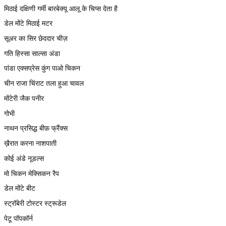
मिठाई दक्षिणी गर्मी बारबेक्यू आलू के चिप्स देता है
डेल मोंटे मिठाई मटर
सूअर का सिर छेददार चीज़
गति हिस्सा साल्सा अंडा
पांडा एक्सप्रेस कुंग पाओ चिकन
चीन राजा चिंराट तला हुआ चावल
मोंटेरी जैक पनीर
गोभी
नाथन प्रसिद्ध बीफ़ फ्रैंक्स
ख़ैरात करना नाशपाती
कोई अंडे नूडल्स
मो चिकन मेक्सिकन रैप
डेल मोंटे बीट
स्ट्रॉबेरी टोस्टर स्ट्रूडेल
पेटू पॉपकॉर्न