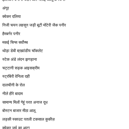
अंगूर
क्वेकर दलिया
निजी चयन लहसुन जड़ी बूटी मोंटेरी जैक पनीर
हैमबर्गर पनीर
मकई चिप्स सर्वोच्च
थोड़ा डेबी ब्रह्मांडीय चॉकलेट
स्टेक अंडे लंदन झगड़ाना
चट्टानी सड़क आइसक्रीम
स्ट्रॉबेरी वेनिला दही
दालचीनी के रोल
नीले हीरे बादाम
सामान्य मिलों गेहूं परत अनाज दूध
बोस्टन बाजार मीठा आलू
लड़की स्काउट पतली टकसाल कुकीज़
क्वेकर जई का आटा