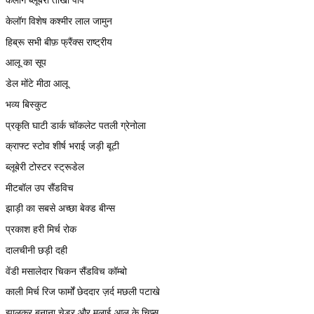
केलॉग विशेष कश्मीर लाल जामुन
हिब्रू सभी बीफ़ फ्रैंक्स राष्ट्रीय
आलू का सूप
डेल मोंटे मीठा आलू
भव्य बिस्कुट
प्रकृति घाटी डार्क चॉकलेट पतली ग्रेनोला
क्राफ्ट स्टोव शीर्ष भराई जड़ी बूटी
ब्लूबेरी टोस्टर स्ट्रूडेल
मीटबॉल उप सैंडविच
झाड़ी का सबसे अच्छा बेक्ड बीन्स
प्रकाश हरी मिर्च रोक
दालचीनी छड़ी दही
वेंडी मसालेदार चिकन सैंडविच कॉम्बो
काली मिर्च रिज फार्मों छेददार ज़र्द मछली पटाखे
झालकर बनाना चेडर और मलाई आलू के चिप्स