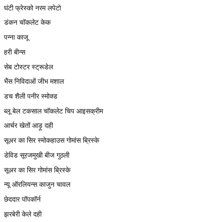
घंटी फ्रेस्को नरम लपेटो
डंकन चॉकलेट केक
पन्ना काजू
हरी बीन्स
सेब टोस्टर स्ट्रूडेल
भैंस निविदाओं जीभ मशाल
डच शैली पनीर स्मोक्ड
ब्लू बेल टकसाल चॉकलेट चिप आइसक्रीम
आर्चर खेतों आड़ू दही
सूअर का सिर स्मोकहाउस गोमांस ब्रिस्के
डेविड सूरजमुखी बीज गुठली
सूअर का सिर गोमांस ब्रिस्के
न्यू ऑरलियन्स काजुन चावल
छेददार पॉपकॉर्न
झरबेरी केले दही