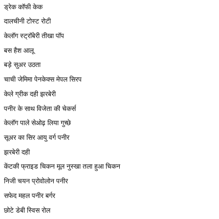
ड्रेक कॉफी केक
दालचीनी टोस्ट रोटी
केलॉग स्ट्रॉबेरी तीखा पॉप
बस हैश आलू
बड़े सुअर उठता
चाची जेमिमा पेनकेक्स मेपल सिरप
केले ग्रीक दही झरबेरी
पनीर के साथ विजेता की चेकर्स
केलॉग पाले सेओढ़ लिया गुच्छे
सूअर का सिर आयु वर्ग पनीर
झरबेरी दही
केंटकी फ्राइड चिकन मूल नुस्खा तला हुआ चिकन
निजी चयन प्रोवोलोन पनीर
सफेद महल पनीर बर्गर
छोटे डेबी स्विस रोल